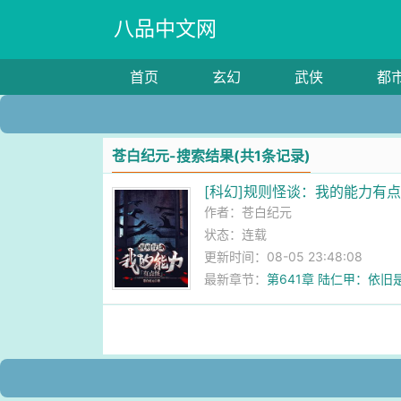
八品中文网
首页
玄幻
武侠
都
苍白纪元-搜索结果(共1条记录)
[科幻]规则怪谈：我的能力有
作者：
苍白纪元
状态：连载
更新时间：08-05 23:48:08
最新章节：
第641章 陆仁甲：依旧