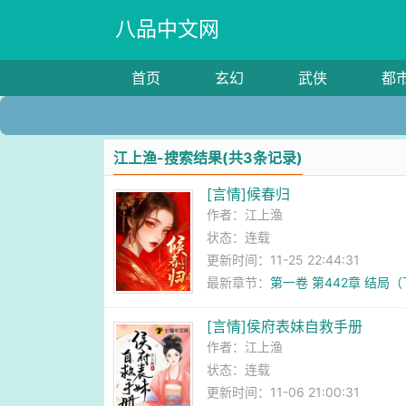
八品中文网
首页
玄幻
武侠
都
江上渔-搜索结果(共3条记录)
[言情]候春归
作者：
江上渔
状态：连载
更新时间：11-25 22:44:31
最新章节：
第一卷 第442章 结局
[言情]侯府表妹自救手册
作者：
江上渔
状态：连载
更新时间：11-06 21:00:31