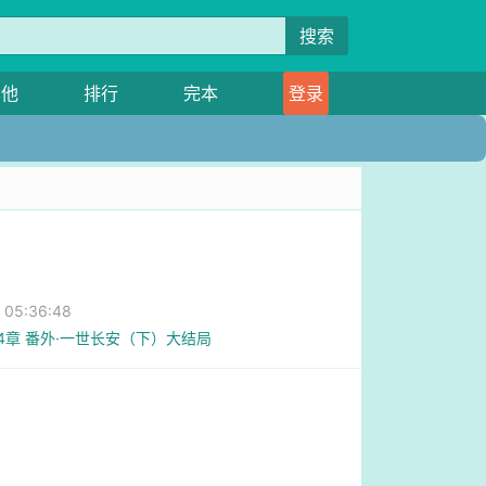
搜索
其他
排行
完本
登录
05:36:48
54章 番外·一世长安（下）大结局