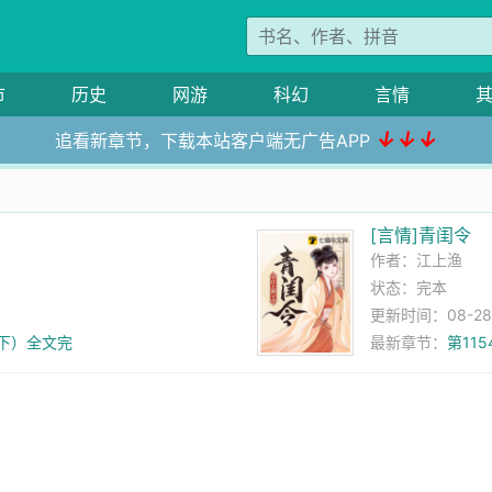
市
历史
网游
科幻
言情
↓↓↓
追看新章节，下载本站客户端无广告APP
[言情]青闺令
作者：
江上渔
状态：完本
更新时间：08-28 
（下）全文完
最新章节：
第11