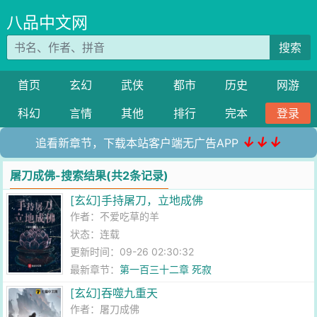
八品中文网
搜索
首页
玄幻
武侠
都市
历史
网游
科幻
言情
其他
排行
完本
登录
↓↓↓
追看新章节，下载本站客户端无广告APP
屠刀成佛-搜索结果(共2条记录)
[玄幻]手持屠刀，立地成佛
作者：
不爱吃草的羊
状态：连载
更新时间：09-26 02:30:32
最新章节：
第一百三十二章 死寂
[玄幻]吞噬九重天
作者：
屠刀成佛