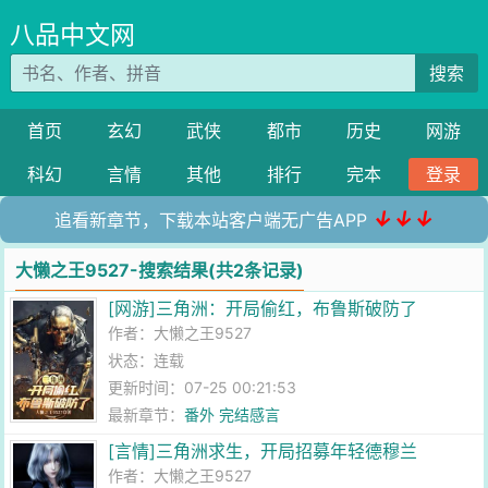
八品中文网
搜索
首页
玄幻
武侠
都市
历史
网游
科幻
言情
其他
排行
完本
登录
↓↓↓
追看新章节，下载本站客户端无广告APP
大懒之王9527-搜索结果(共2条记录)
[网游]三角洲：开局偷红，布鲁斯破防了
作者：
大懒之王9527
状态：连载
更新时间：07-25 00:21:53
最新章节：
番外 完结感言
[言情]三角洲求生，开局招募年轻德穆兰
作者：
大懒之王9527