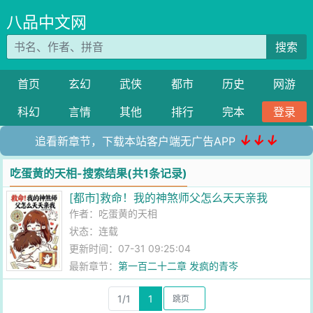
八品中文网
搜索
首页
玄幻
武侠
都市
历史
网游
科幻
言情
其他
排行
完本
登录
↓↓↓
追看新章节，下载本站客户端无广告APP
吃蛋黄的天相-搜索结果(共1条记录)
[都市]救命！我的神煞师父怎么天天亲我
作者：
吃蛋黄的天相
状态：连载
更新时间：07-31 09:25:04
最新章节：
第一百二十二章 发疯的青岑
1/1
1