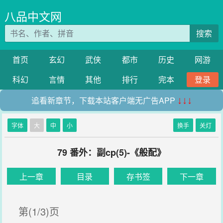
八品中文网
搜索
首页
玄幻
武侠
都市
历史
网游
科幻
言情
其他
排行
完本
登录
追看新章节，下载本站客户端无广告APP
↓↓↓
字体
大
中
小
换手
关灯
79 番外：副cp(5)-《般配》
上一章
目录
存书签
下一章
第(1/3)页