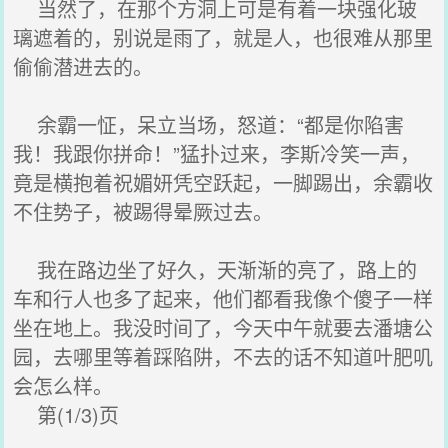
当然了，在那个方洞上可是有着一块强化玻
璃遮着的，别说是雨了，就是人，也很难从那里
偷偷潜进去的。
余霸一怔，呆立当场，怒道：“都是你陷害
我！我跟你拼命！”猛扑过来，李斯冷笑一声，
竟是横抱着祝媚妍凭空跃起，一脚踢出，余霸收
不住势子，被踢得晕厥过去。
我在路边坐了好久，天渐渐的亮了，路上的
车和行人也多了起来，他们都看我像个傻子一样
坐在地上。我没时间了，今天中午就要去潘塘公
园，去哪里等着踩陷阱，不去的话不知道叶肥叽
会怎么样。
第(1/3)页