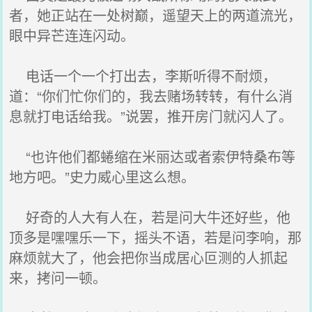
者，她正站在一处树巅，遥望天上的两道流光，
眼中异芒连连闪动。
电话一个一个打出去，李斯听得不耐烦，
道：“你们忙你们的，我去赌场转转，有什么消
息就打电话给我。”说罢，推开房门就闪人了。
“也许他们都蜷缩在米丽达或者索伊特桑布等
地方吧。”史力威心里这么想。
好奇的人大有人在，若是问大牛还好些，他
顶多是嘿嘿乐一下，摇头不语，若是问李响，那
麻烦就大了，他会把你当成居心叵测的人抓起
来，拷问一顿。