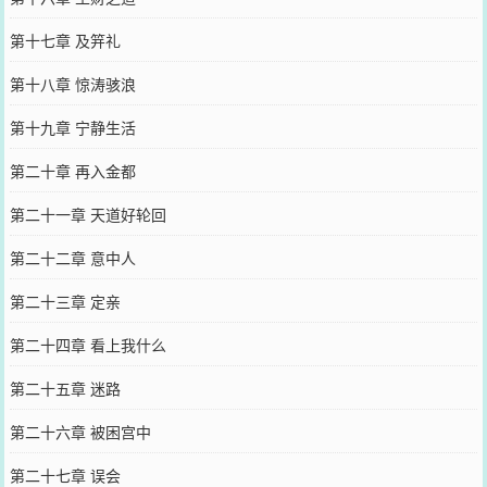
第十七章 及笄礼
第十八章 惊涛骇浪
第十九章 宁静生活
第二十章 再入金都
第二十一章 天道好轮回
第二十二章 意中人
第二十三章 定亲
第二十四章 看上我什么
第二十五章 迷路
第二十六章 被困宫中
第二十七章 误会