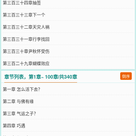
第三百三十四章抽签
第三百三十三章下一个
第三百三十二章天灾人祸
第三百三十一章行李找回
第三百三十章尹秋怀受伤
第三百二十九章蝴蝶效应
章节列表，第1章~ 100章/共340章
倒序
第一章 怎么活下去？
第二章 与佛有缘
第三章 气运之子？
第四章 巧遇