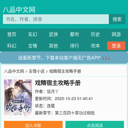
八品中文网
搜索
首页
玄幻
武侠
都市
历史
网游
科幻
言情
其他
排行
完本
登录
追看新章节，下载本站客户端无广告APP
↓↓↓
八品中文网
>
言情小说
> 戏精宿主攻略手册
戏精宿主攻略手册
作者：
弦月丫
更新时间：2025-10-23 01:40:41
状态：连载
最新章节：
第三百四十章功过相抵
加入书架
点击阅读