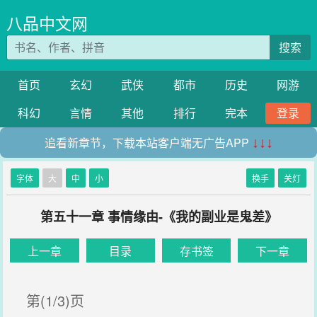
八品中文网
搜索
首页
玄幻
武侠
都市
历史
网游
科幻
言情
其他
排行
完本
登录
追看新章节，下载本站客户端无广告APP
↓↓↓
字体
大
中
小
换手
关灯
第五十一章 事情缘由-《我的副业是鬼差》
上一章
目录
存书签
下一章
第(1/3)页