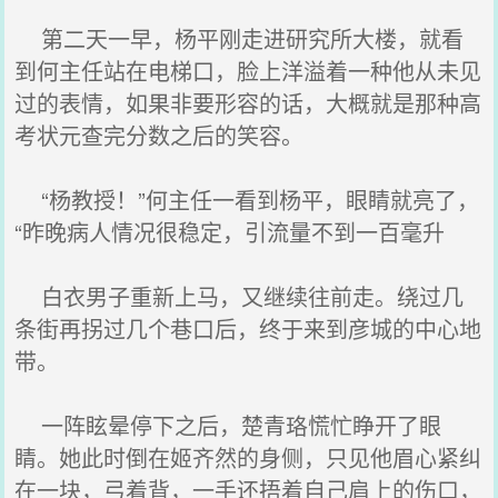
第二天一早，杨平刚走进研究所大楼，就看
到何主任站在电梯口，脸上洋溢着一种他从未见
过的表情，如果非要形容的话，大概就是那种高
考状元查完分数之后的笑容。
“杨教授！”何主任一看到杨平，眼睛就亮了，
“昨晚病人情况很稳定，引流量不到一百毫升
白衣男子重新上马，又继续往前走。绕过几
条街再拐过几个巷口后，终于来到彦城的中心地
带。
一阵眩晕停下之后，楚青珞慌忙睁开了眼
睛。她此时倒在姬齐然的身侧，只见他眉心紧纠
在一块，弓着背，一手还捂着自己肩上的伤口，