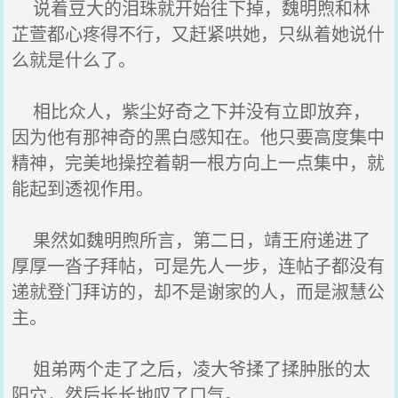
说着豆大的泪珠就开始往下掉，魏明煦和林
芷萱都心疼得不行，又赶紧哄她，只纵着她说什
么就是什么了。
相比众人，紫尘好奇之下并没有立即放弃，
因为他有那神奇的黑白感知在。他只要高度集中
精神，完美地操控着朝一根方向上一点集中，就
能起到透视作用。
果然如魏明煦所言，第二日，靖王府递进了
厚厚一沓子拜帖，可是先人一步，连帖子都没有
递就登门拜访的，却不是谢家的人，而是淑慧公
主。
姐弟两个走了之后，凌大爷揉了揉肿胀的太
阳穴，然后长长地叹了口气。