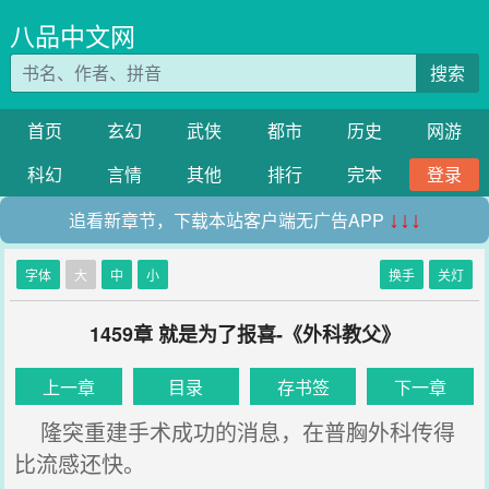
八品中文网
搜索
首页
玄幻
武侠
都市
历史
网游
科幻
言情
其他
排行
完本
登录
追看新章节，下载本站客户端无广告APP
↓↓↓
字体
大
中
小
换手
关灯
1459章 就是为了报喜-《外科教父》
上一章
目录
存书签
下一章
隆突重建手术成功的消息，在普胸外科传得
比流感还快。