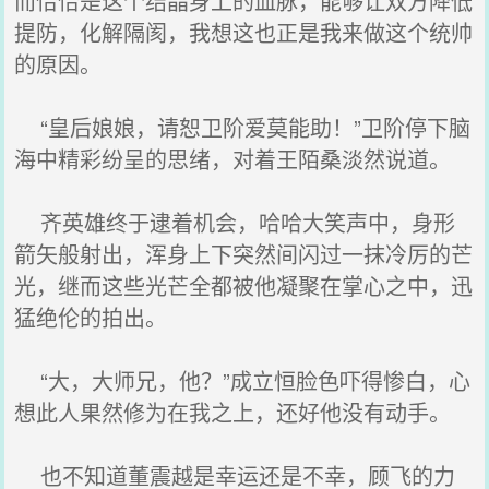
而恰恰是这个结晶身上的血脉，能够让双方降低
提防，化解隔阂，我想这也正是我来做这个统帅
的原因。
“皇后娘娘，请恕卫阶爱莫能助！”卫阶停下脑
海中精彩纷呈的思绪，对着王陌桑淡然说道。
齐英雄终于逮着机会，哈哈大笑声中，身形
箭矢般射出，浑身上下突然间闪过一抹冷厉的芒
光，继而这些光芒全都被他凝聚在掌心之中，迅
猛绝伦的拍出。
“大，大师兄，他？”成立恒脸色吓得惨白，心
想此人果然修为在我之上，还好他没有动手。
也不知道董震越是幸运还是不幸，顾飞的力