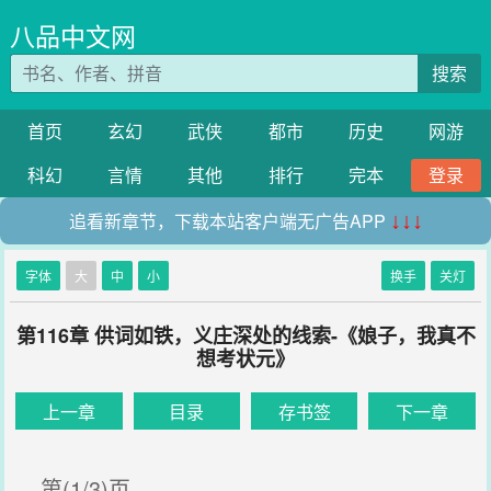
八品中文网
搜索
首页
玄幻
武侠
都市
历史
网游
科幻
言情
其他
排行
完本
登录
追看新章节，下载本站客户端无广告APP
↓↓↓
字体
大
中
小
换手
关灯
第116章 供词如铁，义庄深处的线索-《娘子，我真不
想考状元》
上一章
目录
存书签
下一章
第(1/3)页