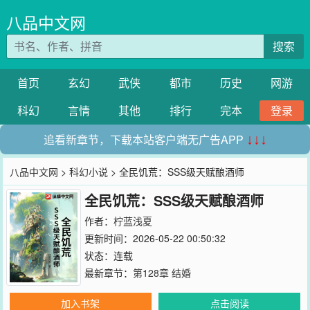
八品中文网
搜索
首页
玄幻
武侠
都市
历史
网游
科幻
言情
其他
排行
完本
登录
追看新章节，下载本站客户端无广告APP
↓↓↓
八品中文网
>
科幻小说
> 全民饥荒：SSS级天赋酿酒师
全民饥荒：SSS级天赋酿酒师
作者：
柠蓝浅夏
更新时间：2026-05-22 00:50:32
状态：连载
最新章节：
第128章 结婚
加入书架
点击阅读