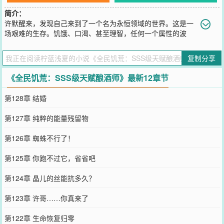
简介：
许默醒来，发现自己来到了一个名为永恒领域的世界。这是一
场艰难的生存。饥饿、口渴、甚至理智，任何一个属性的波
动，都会取走人的性命。浓雾席卷大地，充斥着各种诡异。夜幕降
临，恐怖也随之显现。所有人都须牢记一句话——永恒领域存在世界
复制分享
规则，永远不要试图改变规则！目标只有一个：活着！……许默本以
为自己的酿酒师天赋，在这种危机四伏的世界会随时丧命。可他却万
《全民饥荒：SSS级天赋酿酒师》最新12章节
万没想到，自己的天赋，远比他想象的更加逆天。
您要是觉得《
全民饥荒：SSS级天赋酿酒师
》还不错的话请不要忘记
第128章 结婚
向您QQ群和微博微信里的朋友推荐哦！
第127章 纯粹的能量残留物
第126章 蜘蛛不行了！
第125章 你跑不过它，省省吧
第124章 晶儿的丝能抗多久？
第123章 许哥……你真来了
第122章 生命恢复归零