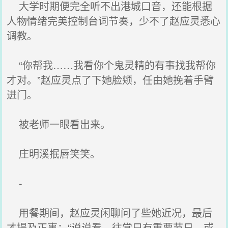
大学时期便完全听不出港城口音，还能根据
人物情绪完美控制台词节奏，少不了赵应灵悉心
调教。
“你帮我……我看你个鬼灵精的有事找我帮你
才对。”赵应灵点了下她脸颊，任由她挽着手臂
进门。
被老师一眼看出来。
庄明溪抿唇笑笑。
-
用餐期间，赵应灵闲聊问了些她近况，最后
才提及正事：“说说看，往常只有重要节日，或