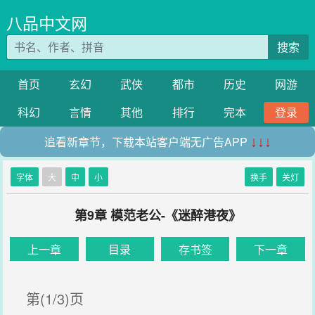
八品中文网
搜索
首页
玄幻
武侠
都市
历史
网游
科幻
言情
其他
排行
完本
登录
追看新章节，下载本站客户端无广告APP
↓↓↓
字体
大
中
小
换手
关灯
第9章 模范老公-《迷醉港夜》
上一章
目录
存书签
下一章
第(1/3)页