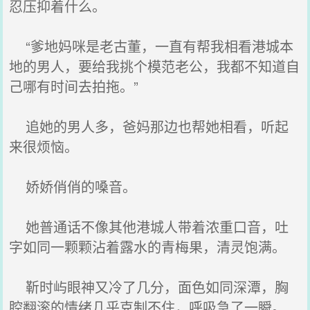
忍压抑着什么。
“爹地妈咪是老古董，一直有帮我相看港城本
地的男人，要给我挑个模范老公，我都不知道自
己哪有时间去拍拖。”
追她的男人多，爸妈那边也帮她相看，听起
来很烦恼。
娇娇俏俏的嗓音。
她普通话不像其他港城人带着浓重口音，吐
字如同一颗颗沾着露水的青梅果，清灵饱满。
靳时屿眼神又冷了几分，面色如同深潭，胸
腔翻滚的情绪几乎克制不住，呼吸急了一瞬。