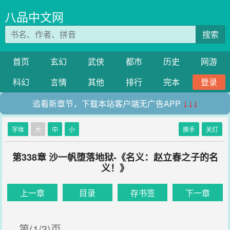
八品中文网
搜索
首页
玄幻
武侠
都市
历史
网游
科幻
言情
其他
排行
完本
登录
追看新章节，下载本站客户端无广告APP
↓↓↓
字体
大
中
小
换手
关灯
第338章 沙一帆堕落地狱-《名义：赵立春之子的名
义！》
上一章
目录
存书签
下一章
第(1/3)页