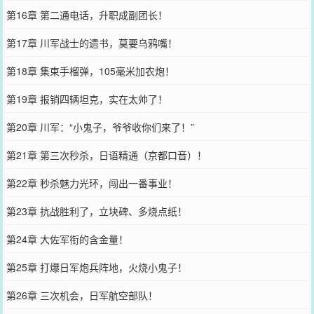
第16章 第二通电话，升职成副团长！
第17章 川军战士的遗书，莫要乌鸦嘴！
第18章 集束手榴弹，105毫米加农炮！
第19章 报销四辆坦克，实在太帅了！
第20章 川军：“小鬼子，爷爷收你们来了！”
第21章 第三次秒杀，日语精通（京都口音）！
第22章 秒杀魅力光环，闯出一番事业！
第23章 抗战胜利了，立块碑、多烧点纸！
第24章 大佐军衔的含金量！
第25章 打爆日军炮兵阵地，火烧小鬼子！
第26章 三次机会，日军航空部队！