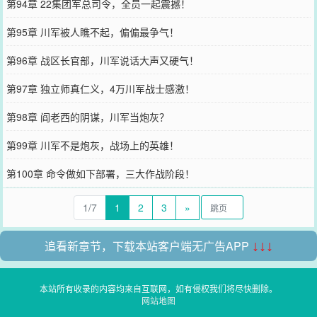
第94章 22集团军总司令，全员一起震撼！
第95章 川军被人瞧不起，偏偏最争气！
第96章 战区长官部，川军说话大声又硬气！
第97章 独立师真仁义，4万川军战士感激！
第98章 阎老西的阴谋，川军当炮灰？
第99章 川军不是炮灰，战场上的英雄！
第100章 命令做如下部署，三大作战阶段！
1/7
1
2
3
»
追看新章节，下载本站客户端无广告APP
↓↓↓
本站所有收录的内容均来自互联网，如有侵权我们将尽快删除。
网站地图