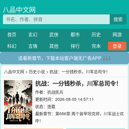
八品中文网
搜索
首页
玄幻
武侠
都市
历史
网游
科幻
言情
其他
排行
完本
登录
追看新章节，下载本站客户端无广告APP
↓↓↓
八品中文网
>
历史小说
> 抗战：一分钱秒杀，川军总司令！
抗战：一分钱秒杀，川军总司令！
作者：
抗战民兵
更新时间：2026-08-05 14:57:11
状态：连载
最新章节：
第686章 两个装甲坦克师，川军战士欢
呼！