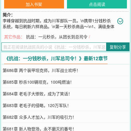
加入书架
点击阅读
简介：
李峰穿越到抗战时期，成为川军部队一员。\n携带1分钱秒杀
系统，每日刷新六样商品。\n第一天秒杀商品～\n1、满级身体
素质强化。\n2、满级战场技能。\n3、满级海陆空三军指挥能力。
其它作品：
抗战：一元秒杀，从团长到总司令
/
\n4、战场全息视野地图。\n5、系统仓库。\n6、手榴弹50箱。\n……
\n第二天秒杀商品～\n1、中正式步枪300支~\n2、中正式步枪子弹5万
复制分享
发~\n3、MG34通用机枪50挺~\n4、通用机枪子弹10万发~\n5、牛肉
罐头500箱~\n6、消炎药100盒~\n……\n只需1分钱，一次可以秒杀六
《抗战：一分钱秒杀，川军总司令！》最新12章节
样商品。\n人人都看不起川军，偏偏川军最争气!\n一寸山河一寸血，
10万青年10万兵。\n川军，雄起!\n打爆鬼子，横推列强!
第686章 两个装甲坦克师，川军战士欢呼！
您要是觉得《
抗战：一分钱秒杀，川军总司令！
》还不错的话请不要
忘记向您QQ群和微博微信里的朋友推荐哦！
第685章 秒杀100辆坦克，100吨燃油！
第684章 老毛子大惨败，成为了笑话！
第683章 老毛子的侵略，120万军队！
第682章 众多人才加入，川军的吸引力！
第681章 新人物登场，永不磨灭的番号！