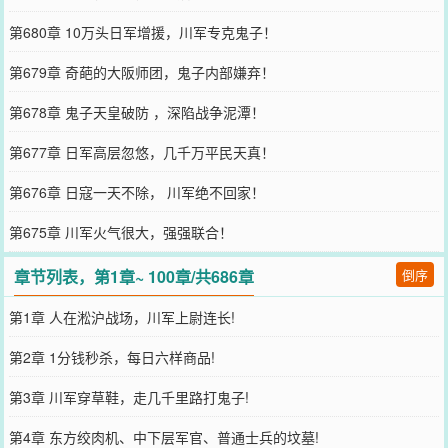
第680章 10万头日军增援，川军专克鬼子！
第679章 奇葩的大阪师团，鬼子内部嫌弃！
第678章 鬼子天皇破防 ，深陷战争泥潭！
第677章 日军高层忽悠，几千万平民天真！
第676章 日寇一天不除， 川军绝不回家！
第675章 川军火气很大，强强联合！
章节列表，第1章~ 100章/共686章
倒序
第1章 人在淞沪战场，川军上尉连长!
第2章 1分钱秒杀，每日六样商品!
第3章 川军穿草鞋，走几千里路打鬼子!
第4章 东方绞肉机、中下层军官、普通士兵的坟墓!