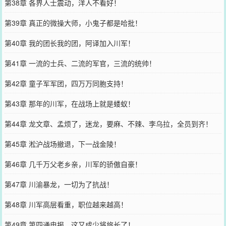
第38章 各界人士震动，洋人不看好！
第39章 真正的微操大师，小鬼子都是哈批！
第40章 我的团长我的团，阿译加入川军！
第41章 一流的士兵、二流的军官，三流的统帅！
第42章 童子军军团，四万万同胞支持！
第43章 那年的川军，在战场上就是蝼蚁！
第44章 龙文章、孟烦了，迷龙，要麻、不辣、李乌拉，全员到齐！
第45章 淞沪战场撤退，下一战金陵！
第46章 几千万父老乡亲，川军的骄傲自豪！
第47章 川渝暴龙，一切为了抗战！
第48章 川军高层看重，职位越来越高！
第49章 第四通电报，这又成少将旅长了！