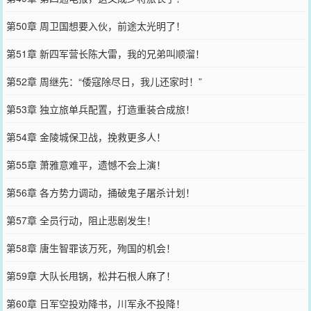
第50章 周卫国想要入伙，前途太光明了！
第51章 新四军营长陈大雷，我的兄弟叫顺溜！
第52章 周继先：“倭寇除尽日，我儿还家时！”
第53章 独立旅单兵配置，打造重装合成旅！
第54章 金陵城保卫战，挽救更多人！
第55章 萧雅意难平，遗憾不会上演！
第56章 各方势力调动，捅破鬼子屠杀计划！
第57章 全员行动，阻止悲剧发生！
第58章 唐生智罪该万死，殉国的机会！
第59章 大队长甩锅，松井石根人麻了！
第60章 日军空投劝降书，川军永不投降！