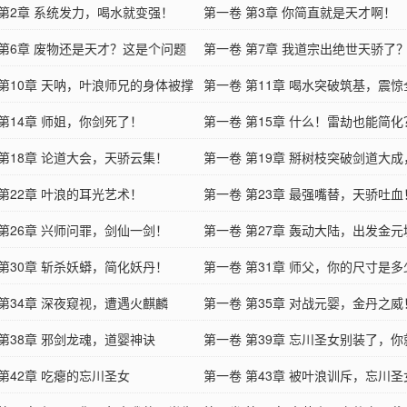
 第2章 系统发力，喝水就变强！
第一卷 第3章 你简直就是天才啊！
 第6章 废物还是天才？这是个问题
第一卷 第7章 我道宗出绝世天骄了
 第10章 天呐，叶浪师兄的身体被撑
第一卷 第11章 喝水突破筑基，震
第14章 师姐，你剑死了！
第一卷 第15章 什么！雷劫也能简化
 第18章 论道大会，天骄云集！
第一卷 第19章 掰树枝突破剑道大
第22章 叶浪的耳光艺术！
是叶浪师兄！
第一卷 第23章 最强嘴替，天骄吐血
 第26章 兴师问罪，剑仙一剑！
第一卷 第27章 轰动大陆，出发金元
 第30章 斩杀妖蟒，简化妖丹！
第一卷 第31章 师父，你的尺寸是多
 第34章 深夜窥视，遭遇火麒麟
第一卷 第35章 对战元婴，金丹之威
 第38章 邪剑龙魂，道婴神诀
第一卷 第39章 忘川圣女别装了，
第42章 吃瘪的忘川圣女
宗卧底！
第一卷 第43章 被叶浪训斥，忘川