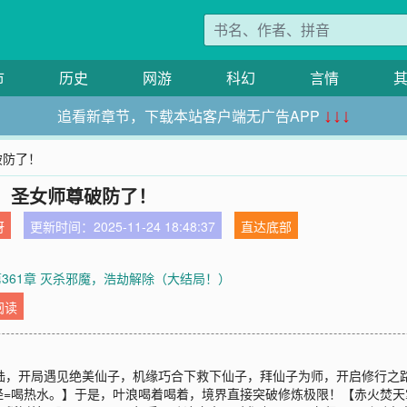
市
历史
网游
科幻
言情
追看新章节，下载本站客户端无广告APP
↓↓↓
破防了！
，圣女师尊破防了！
呀
更新时间：2025-11-24 18:48:37
直达底部
第361章 灭杀邪魔，浩劫解除（大结局！）
阅读
大陆，开局遇见绝美仙子，机缘巧合下救下仙子，拜仙子为师，开启修行之
经=喝热水。】于是，叶浪喝着喝着，境界直接突破修炼极限！【赤火焚天