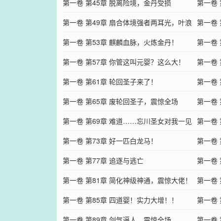
第一卷 第45章 脱离险境，金丹受损
第一卷
第一卷 第49章 扇合体境强者两耳光，叶浪
第一卷
爽了！
第一卷 第53章 麒麟血脉，火炼金丹！
第一卷
第一卷 第57章 你管这叫元婴？这么大！
第一卷
第一卷 第61章 轮回圣子来了！
第一卷
第一卷 第65章 废轮回圣子，震惊全场
第一卷
第一卷 第69章 难道……忘川圣女对我一见
第一卷
钟情了？
第一卷 第73章 好一匹白龙马！
第一卷
第一卷 第77章 追逐与逃亡
第一卷
第一卷 第81章 简化神级神通，震惊大佬！
第一卷
第一卷 第85章 四道婴！实力大增！！
第一卷
第一卷 第89章 剑气逼人，震惊全场
第一卷