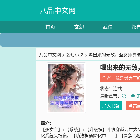
八品中文网
首页
玄幻
武侠
都
八品中文网
>
玄幻小说
> 喝出来的无敌，圣女师尊
喝出来的无敌
作者：
我是懒大王
状态：连载
最新章节：
第一卷 
加入书架
点击
简介：
【多女主】+【系统】+【升级快】叶浪穿越异世
化系统来报道。【功法神通简化中……】【青莲心