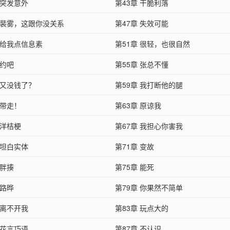
 突发意外
第43章 干脆利落
章 裴雾，这跟你没关系
第47章 失效可能
 给我点信息素
第51章 很轻，也很自然
 约吧
第55章 张总不懂
 又没钱了？
第59章 我打断他的腿
 带走！
第63章 原谅我
 洋桔梗
第67章 我担心你害我
 坦白实体
第71章 变故
 胖揍
第75章 能死
 路晔
第79章 你果然不简单
 离不开我
第83章 玩点大的
 花言巧语
第87章 不认识