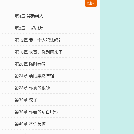
倒序
第4章 裴助哄人
第8章 一起出差
第12章 我一个人犯法吗？
第16章 大哥，你别回来了
第20章 随时恭候
第24章 裴助果然年轻
第28章 你真的很吵
第32章 饺子
第36章 你看的明白吗你
第40章 不许反悔