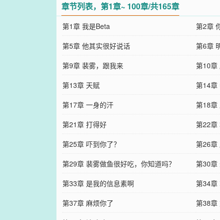
章节列表，第1章~ 100章/共165章
第1章 我是Beta
第2章 
第5章 他其实很好说话
第6章
第9章 裴雾，跟我来
第10章
第13章 天赋
第14章
第17章 一身的汗
第18
第21章 打得好
第22章
第25章 吓到你了？
第26章
第29章 裴雾做鱼很好吃，你知道吗？
第30章
第33章 是我的信息素啊
第34章
第37章 麻烦你了
第38章