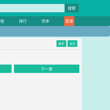
搜索
其他
排行
完本
登录
换手
关灯
下一章