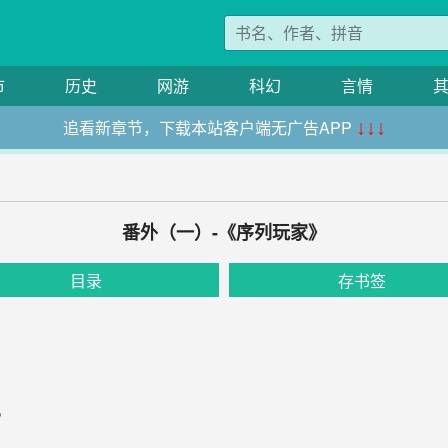
市
历史
网游
科幻
言情
追看新章节，下载本站客户端无广告APP
↓↓↓
番外（一）-《序列玩家》
目录
存书签
。