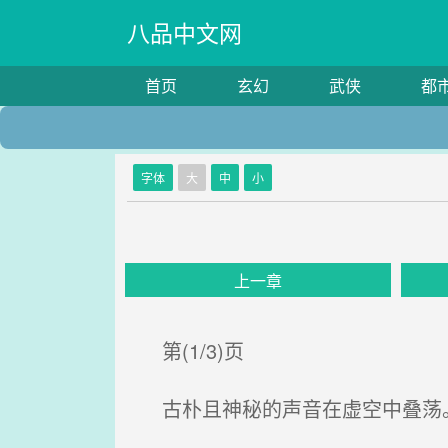
八品中文网
首页
玄幻
武侠
都
字体
大
中
小
上一章
第(1/3)页
古朴且神秘的声音在虚空中叠荡