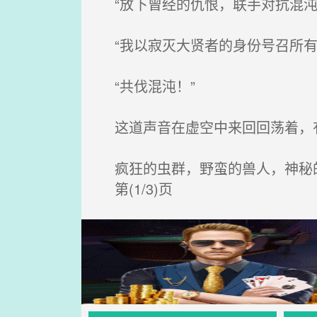
“放下曾经的仇恨，联手对抗混沌
“我以寂灭大贤者的身份号召所有
“共伐混沌！”
这道声音在虚空中来回回荡着，有
疯狂的虫群，野蛮的兽人，神秘的
第(1/3)页