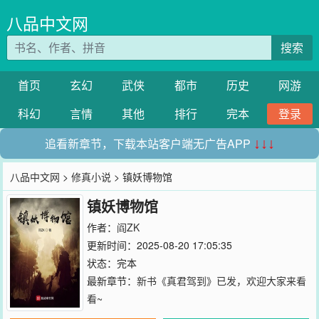
八品中文网
搜索
首页
玄幻
武侠
都市
历史
网游
科幻
言情
其他
排行
完本
登录
追看新章节，下载本站客户端无广告APP
↓↓↓
八品中文网
>
修真小说
> 镇妖博物馆
镇妖博物馆
作者：
阎ZK
更新时间：2025-08-20 17:05:35
状态：完本
最新章节：
新书《真君驾到》已发，欢迎大家来看
看~