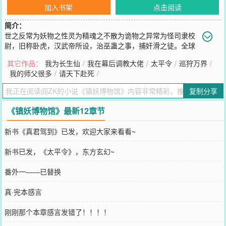
加入书架
点击阅读
简介：
世之反常为妖物之性灵为精魂之不散为诡物之异常为怪司隶校
尉，旧称卧虎，汉武帝所设，治巫蛊之事，捕奸滑之徒。全球
范围内的灵气和神秘复苏，人类摸索着走上修行道路，潜藏在传说中
其它作品：
我为长生仙
/
我在幕后调教大佬
/
太平令
/
巡狩万界
/
的妖精鬼怪一一浮现，阴影处仍旧有无数邪魔晃动，一间无人问津的
我的师父很多
/
请天下赴死
/
博物馆，一面汉武帝时期的刻虎腰牌，让卫渊成为当代最后一位司隶
校尉，带他前往古往今来诸多妖异之事。古今稀奇事，子不语怪力乱
复制分享
神，姑妄言之，姑妄听之。姑且斩之。一柄八面汉剑，斩尽魑魅魍
魉。生死当定，天道存心。当最后卫渊终于能在和平岁月里，躺着木
《镇妖博物馆》最新12章节
椅眯眼晒太阳的时候，背后的博物馆里已经封印了无数的妖魔鬼怪。
您要是觉得《
镇妖博物馆
》还不错的话请不要忘记向您QQ群和微博微
新书《真君驾到》已发，欢迎大家来看看~
信里的朋友推荐哦！
新书已发，《太平令》，东方玄幻~
番外一——已替换
真·完本感言
刚刚那个本章感言发错了！！！！