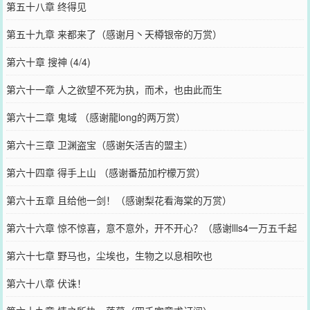
第五十八章 终得见
第五十九章 来都来了（感谢月丶天樽银帝的万赏）
第六十章 搜神 (4/4)
第六十一章 人之欲望不死为执，而术，也由此而生
第六十二章 鬼域 （感谢龍long的两万赏）
第六十三章 卫渊盗宝（感谢矢活吉的盟主）
第六十四章 得手上山 （感谢番茄加柠檬万赏）
第六十五章 且给他一剑！（感谢梨花看海棠的万赏）
第六十六章 惊不惊喜，意不意外，开不开心？（感谢llls4一万五千起
点币
第六十七章 野马也，尘埃也，生物之以息相吹也
第六十八章 伏诛！